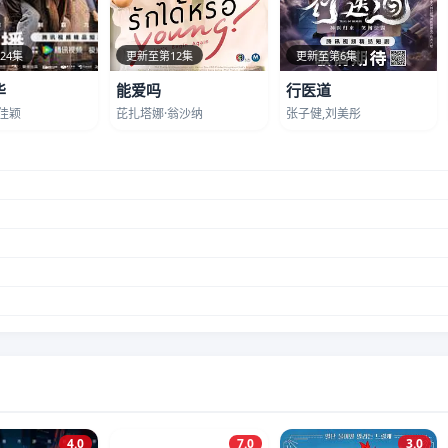
24集
更新至第12集
更新至第6集
华
能爱吗
行医道
佳颖
芘扎塔娜·翁沙纳
张子健,刘美彤
4.0
7.0
3.0