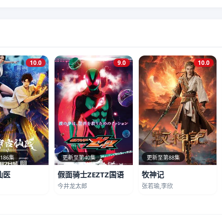
10.0
9.0
10.0
186集
更新至第40集
更新至第88集
仙医
假面骑士ZEZTZ国语
牧神记
今井龙太郎
张若瑜,李欣