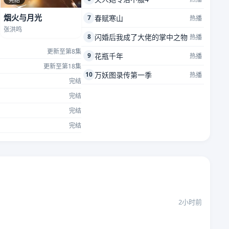
烟火与月光
7
春赋寒山
热播
张洪鸣
8
闪婚后我成了大佬的掌中之物
热播
更新至第8集
9
花瓶千年
热播
更新至第18集
10
万妖图录传第一季
热播
完结
完结
完结
完结
2小时前