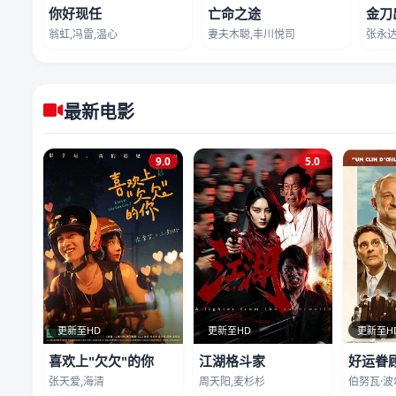
你好现任
亡命之途
金刀
翁虹,冯雷,温心
妻夫木聪,丰川悦司
张永达
最新电影
9.0
5.0
更新至HD
更新至HD
更新至H
喜欢上"欠欠"的你
江湖格斗家
好运眷
张天爱,海清
周天阳,麦杉杉
伯努瓦·