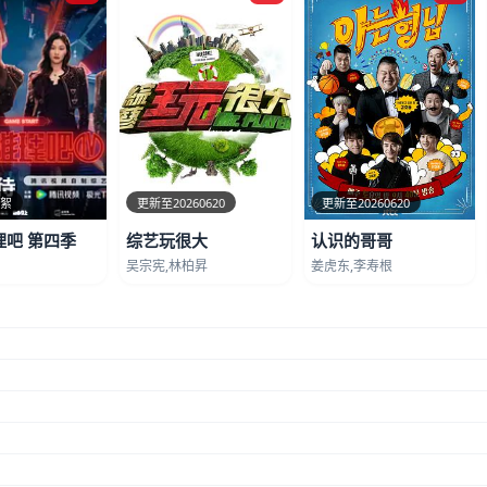
花絮
更新至20260620
更新至20260620
理吧 第四季
综艺玩很大
认识的哥哥
吴宗宪,林柏昇
姜虎东,李寿根