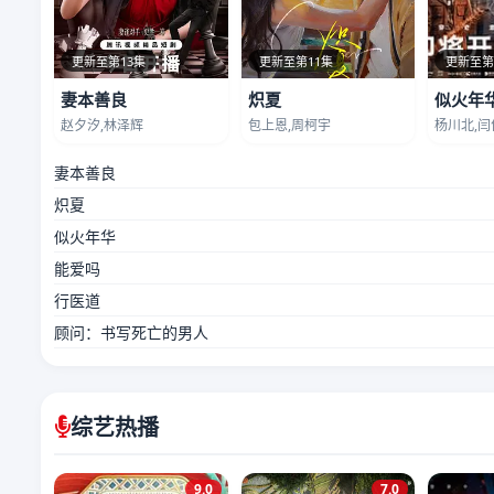
更新至第13集
更新至第11集
更新至第
妻本善良
炽夏
似火年
赵夕汐,林泽辉
包上恩,周柯宇
杨川北,闫
妻本善良
炽夏
似火年华
能爱吗
行医道
顾问：书写死亡的男人
综艺热播
9.0
7.0