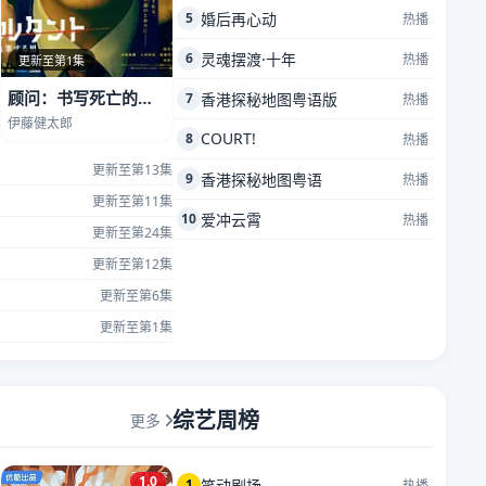
5
婚后再心动
热播
6
灵魂摆渡·十年
热播
更新至第1集
顾问：书写死亡的男人
7
香港探秘地图粤语版
热播
伊藤健太郎
COURT!
8
热播
更新至第13集
9
香港探秘地图粤语
热播
更新至第11集
10
爱冲云霄
热播
更新至第24集
更新至第12集
更新至第6集
更新至第1集
综艺周榜
更多
1.0
1
笑动剧场
热播