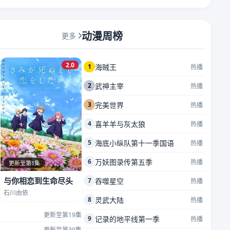
动漫周榜
更多
2.0
1
海贼王
热播
2
武神主宰
热播
3
完美世界
热播
4
喜羊羊与灰太狼
热播
5
海底小纵队第十一季国语
热播
6
万妖图录传第五季
热播
更新至第1集
与你相恋到生命尽头
7
吞噬星空
热播
石川由依
8
灵武大陆
热播
更新至第19集
9
记录的地平线第一季
热播
更新至第39集