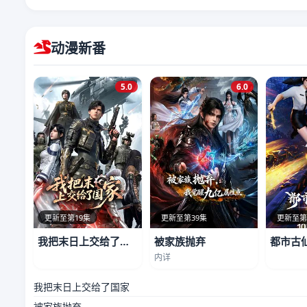
动漫新番
5.0
6.0
更新至第19集
更新至第39集
更新至第
我把末日上交给了国家
被家族抛弃
都市古
内详
我把末日上交给了国家
被家族抛弃