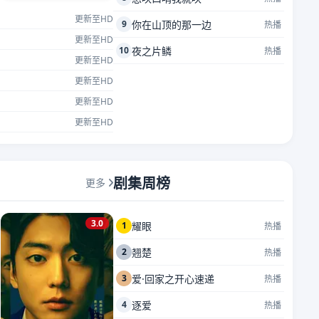
更新至HD
9
你在山顶的那一边
热播
更新至HD
10
夜之片鳞
热播
更新至HD
更新至HD
更新至HD
更新至HD
剧集周榜
更多
3.0
1
耀眼
热播
2
翘楚
热播
3
爱·回家之开心速递
热播
4
逐爱
热播