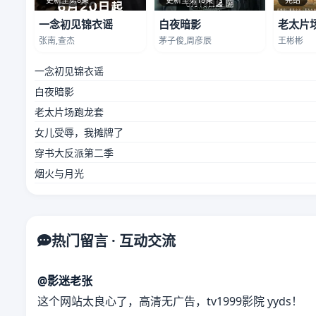
一念初见锦衣谣
白夜暗影
老太片
张南,查杰
茅子俊,周彦辰
王彬彬
一念初见锦衣谣
白夜暗影
老太片场跑龙套
女儿受辱，我摊牌了
穿书大反派第二季
烟火与月光
热门留言 · 互动交流
@影迷老张
这个网站太良心了，高清无广告，tv1999影院 yyds！