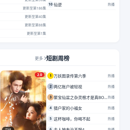
10
仙逆
热播
更新至第186集
更新至第40集
更新至第88集
更新至第1集
短剧周榜
更多
2.0
1
万妖图录传第六季
热播
2
两亿账户被轻视
热播
3
聚宝仙盆之杂灵根才是真BOSS
热播
4
猎户家的小福女
热播
5
这杯咖啡，你喝不起
热播
6
夫人她专治不服4
热播
完结