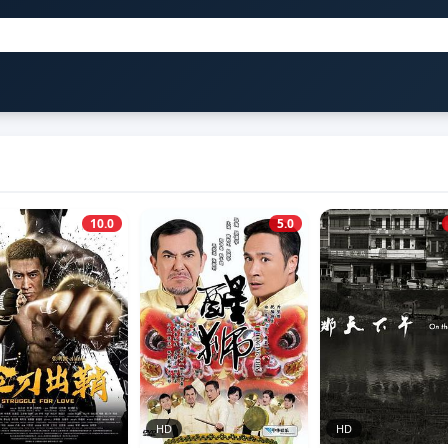
10.0
5.0
HD
HD