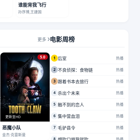
谁能背我飞行
孙序博,王建国
电影周榜
更多
5.0
1
后室
热播
2
不良侦探：食物链
热播
3
跟着书本去旅行
热播
4
杀出个未来
热播
5
触不到的恋人
热播
6
集中营血泪
热播
更新至HD
恶魔小队
7
毛驴县令
热播
金杰·克雷斯曼
8
想吹口哨我就吹
热播