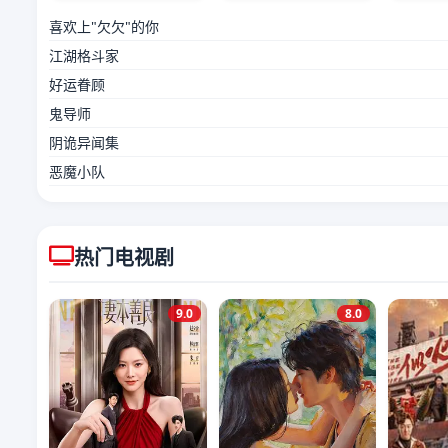
喜欢上"欠欠"的你
江湖格斗家
好运眷顾
鬼导师
阴诡异闻集
恶魔小队
热门电视剧
9.0
8.0