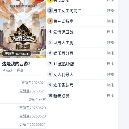
2
男生女生向前冲
热播
3
第三调解室
热播
4
爱情保卫战
热播
5
型男大主厨
热播
6
娱乐百分百
热播
更新至20260621
这是我的西游2
7
11点热吵店
热播
马嘉祺,丁程鑫
8
女人我最大
热播
更新至2026021
9
欢乐集结号
热播
更新至20260621
10
新老娘舅
热播
更新至花絮
更新至20260620
更新至20260620
更新至20260621