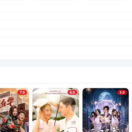
7.0
6.0
5.0