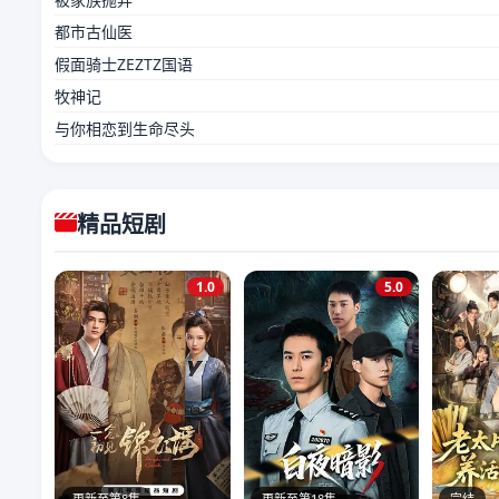
都市古仙医
假面骑士ZEZTZ国语
牧神记
与你相恋到生命尽头
精品短剧
1.0
5.0
更新至第8集
更新至第18集
完结