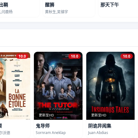
出鞘
醒狮
那天下午
,闫鹿杨
黄秋生,吴镇宇
10.0
10.0
10.0
D
更新至HD
更新至HD
顾
鬼导师
阴诡异闻集
Sornram Aneklap
Juan Abdias
波尔沃德