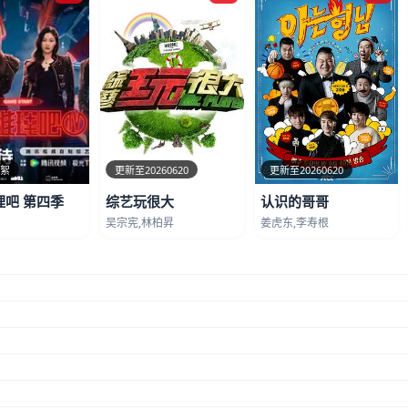
花絮
更新至20260620
更新至20260620
理吧 第四季
综艺玩很大
认识的哥哥
吴宗宪,林柏昇
姜虎东,李寿根