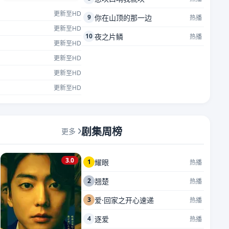
更新至HD
9
你在山顶的那一边
热播
更新至HD
10
夜之片鳞
热播
更新至HD
更新至HD
更新至HD
更新至HD
剧集周榜
更多
3.0
1
耀眼
热播
2
翘楚
热播
3
爱·回家之开心速递
热播
4
逐爱
热播