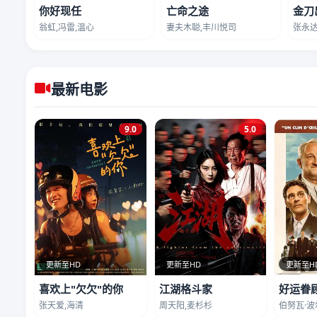
你好现任
亡命之途
金刀
翁虹,冯雷,温心
妻夫木聪,丰川悦司
张永达
最新电影
9.0
5.0
更新至HD
更新至HD
更新至H
喜欢上"欠欠"的你
江湖格斗家
好运眷
张天爱,海清
周天阳,麦杉杉
伯努瓦·