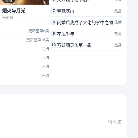
烟火与月光
7
春赋寒山
热播
张洪鸣
8
闪婚后我成了大佬的掌中之物
热播
更新至第8集
9
花瓶千年
热播
更新至第18集
10
万妖图录传第一季
热播
完结
完结
完结
完结
2小时前