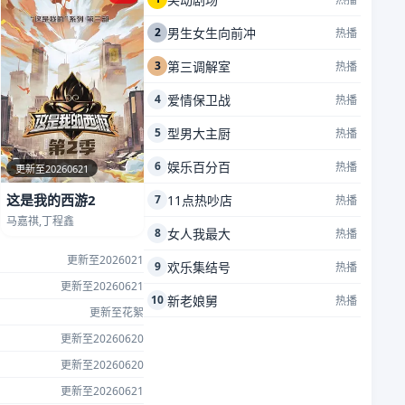
2
男生女生向前冲
热播
3
第三调解室
热播
4
爱情保卫战
热播
5
型男大主厨
热播
6
娱乐百分百
热播
更新至20260621
这是我的西游2
7
11点热吵店
热播
马嘉祺,丁程鑫
8
女人我最大
热播
更新至2026021
9
欢乐集结号
热播
更新至20260621
10
新老娘舅
热播
更新至花絮
更新至20260620
更新至20260620
更新至20260621