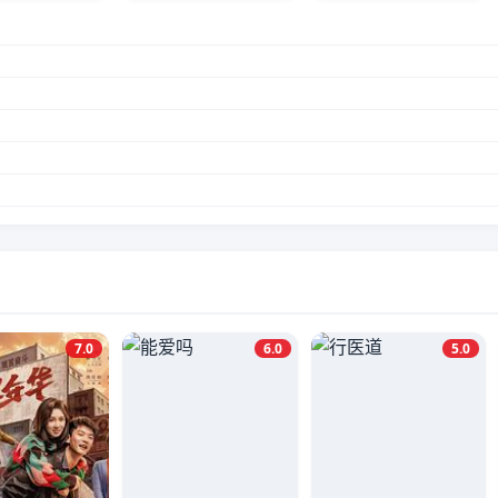
7.0
6.0
5.0