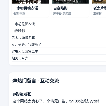
一念初见锦衣谣
白夜暗影
老太片
张南,查杰
茅子俊,周彦辰
王彬彬
一念初见锦衣谣
白夜暗影
老太片场跑龙套
女儿受辱，我摊牌了
穿书大反派第二季
烟火与月光
热门留言 · 互动交流
@影迷老张
这个网站太良心了，高清无广告，tv1999影院 yyds！