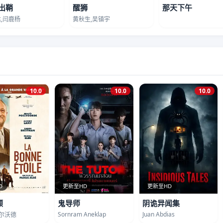
出鞘
醒狮
那天下午
,闫鹿杨
黄秋生,吴镇宇
10.0
10.0
10.0
D
更新至HD
更新至HD
顾
鬼导师
阴诡异闻集
Sornram Aneklap
Juan Abdias
波尔沃德