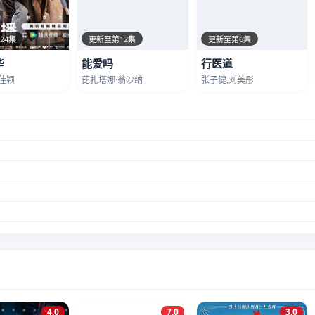
24集
更新至第12集
更新至第6集
华
能爱吗
行医道
佳颖
芘扎塔娜·翁沙纳
张子健,刘美彤
4.0
7.0
3.0