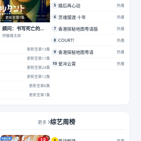
5
婚后再心动
热播
6
灵魂摆渡·十年
热播
更新至第1集
顾问：书写死亡的男人
7
香港探秘地图粤语版
热播
伊藤健太郎
COURT!
8
热播
更新至第13集
9
香港探秘地图粤语
热播
更新至第11集
10
爱冲云霄
热播
更新至第24集
更新至第12集
更新至第6集
更新至第1集
综艺周榜
更多
1.0
1
笑动剧场
热播