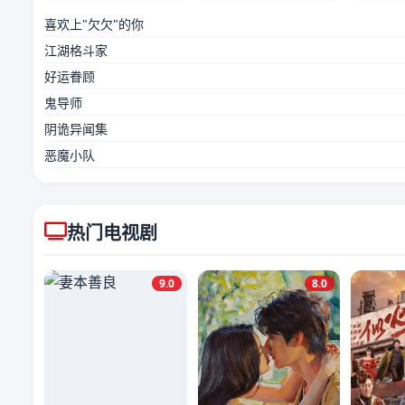
喜欢上"欠欠"的你
江湖格斗家
好运眷顾
鬼导师
阴诡异闻集
恶魔小队
热门电视剧
9.0
8.0