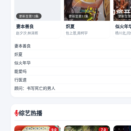
更新至第13集
更新至第11集
更新至第
妻本善良
炽夏
似火年
赵夕汐,林泽辉
包上恩,周柯宇
杨川北,闫
妻本善良
炽夏
似火年华
能爱吗
行医道
顾问：书写死亡的男人
综艺热播
9.0
7.0