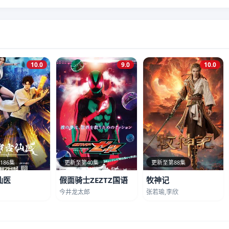
10.0
9.0
10.0
186集
更新至第40集
更新至第88集
仙医
假面骑士ZEZTZ国语
牧神记
今井龙太郎
张若瑜,李欣