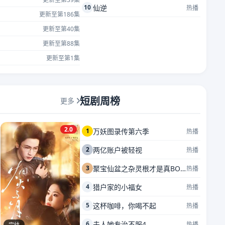
10
仙逆
热播
更新至第186集
更新至第40集
更新至第88集
更新至第1集
短剧周榜
更多
2.0
1
万妖图录传第六季
热播
2
两亿账户被轻视
热播
3
聚宝仙盆之杂灵根才是真BOSS
热播
4
猎户家的小福女
热播
5
这杯咖啡，你喝不起
热播
6
夫人她专治不服4
热播
完结