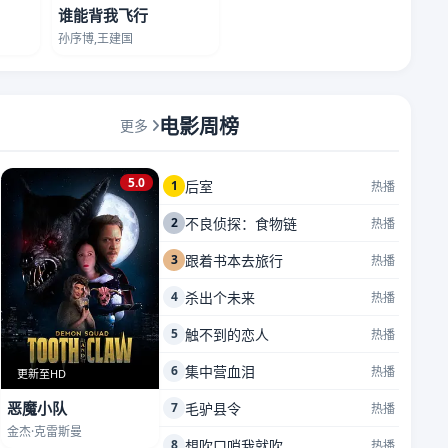
谁能背我飞行
孙序博,王建国
电影周榜
更多
5.0
1
后室
热播
2
不良侦探：食物链
热播
3
跟着书本去旅行
热播
4
杀出个未来
热播
5
触不到的恋人
热播
6
集中营血泪
热播
更新至HD
恶魔小队
7
毛驴县令
热播
金杰·克雷斯曼
8
想吹口哨我就吹
热播