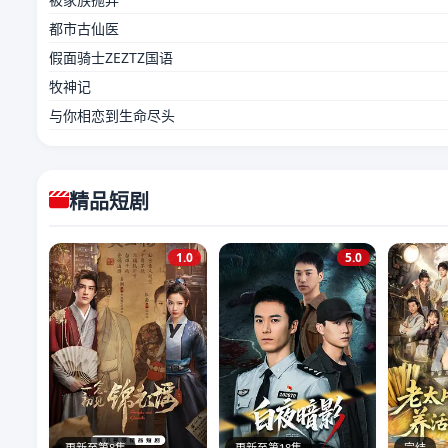
都市古仙医
假面骑士ZEZTZ国语
牧神记
与你相恋到生命尽头
精品短剧
1.0
5.0
更新至第8集
更新至第18集
完结