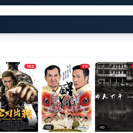
10.0
5.0
HD
HD