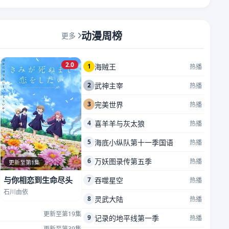
动漫周榜
更多
2.0
1
海贼王
热播
2
武神主宰
热播
3
完美世界
热播
4
喜羊羊与灰太狼
热播
5
海底小纵队第十一季国语
热播
6
万妖图录传第五季
热播
更新至第1集
与你相恋到生命尽头
7
吞噬星空
热播
石川由依
8
灵武大陆
热播
更新至第19集
9
记录的地平线第一季
热播
更新至第39集